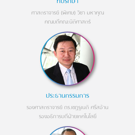
ที่ปรึกษา
ศาสตราจารย์ (พิเศษ) วิชา มหาคุณ
คณบดีคณะนิติศาสตร์
ประธานกรรมการ
รองศาสตราจารย์ ดร.เชฏฐเนติ ศรีสอ้าน
รองอธิการบดีฝ่ายเทคโนโลยี