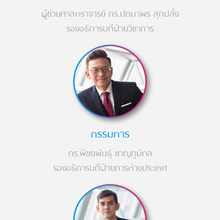
ผู้ช่วยศาสตราจารย์ ดร.ปถมาพร สุกปลั่ง
รองอธิการบดีฝ่ายวิชาการ
กรรมการ
ดร.พิชยพันธุ์ ชาญภูมิดล
รองอธิการบดีฝ่ายการต่างประเทศ